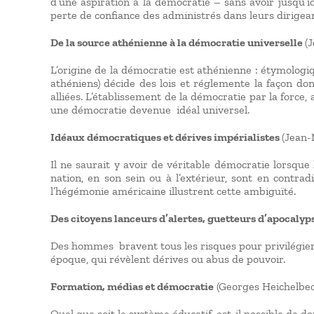
d’une aspiration à la démocratie – sans avoir jusqu’ic
perte de confiance des administrés dans leurs dirigean
De la source athénienne à la démocratie universelle
(
L’origine de la démocratie est athénienne : étymologiq
athéniens) décide des lois et réglemente la façon dont
alliées. L’établissement de la démocratie par la forc
une démocratie devenue idéal universel.
Idéaux démocratiques et dérives impérialistes
(Jean-
Il ne saurait y avoir de véritable démocratie lorsque
nation, en son sein ou à l’extérieur, sont en contrad
l’hégémonie américaine illustrent cette ambiguïté.
Des citoyens lanceurs d’alertes, guetteurs d’apocalyp
Des hommes bravent tous les risques pour privilégier l
époque, qui révèlent dérives ou abus de pouvoir.
Formation, médias et démocratie
(Georges Heichelbec
Quel que soit le système éducatif, est-il possible de 