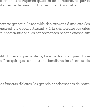
oufflement des régimes qualifiés de démocraties, par la
nstaurer ni de faire fonctionner une démocratie.
cratie grecque, l’ensemble des citoyens d’une cité (les
onstruit en « convertissant » à la démocratie les cités
t un précédent dont les conséquences pèsent encore sur
t d’intérêts particuliers, lorsque les pratiques d’une
a Françafrique, de l’ultranationalisme israélien et de
 les
lanceurs d’alertes
, les grands désobéissants de notre
origine sociale ? Les médias tout en étant fondamentaux