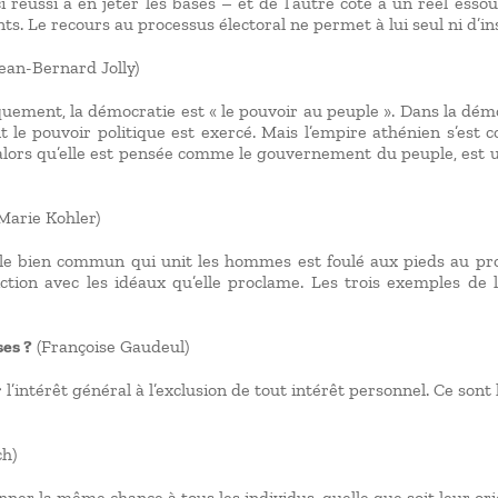
i réussi à en jeter les bases – et de l’autre côté à un réel ess
ts. Le recours au processus électoral ne permet à lui seul ni d’i
Jean-Bernard Jolly)
uement, la démocratie est « le pouvoir au peuple ». Dans la démo
 le pouvoir politique est exercé. Mais l’empire athénien s’est c
e, alors qu’elle est pensée comme le gouvernement du peuple, es
Marie Kohler)
 le bien commun qui unit les hommes est foulé aux pieds au profi
iction avec les idéaux qu’elle proclame. Les trois exemples de l
ses ?
(Françoise Gaudeul)
’intérêt général à l’exclusion de tout intérêt personnel. Ce sont
h)
donner la même chance à tous les individus, quelle que soit leur 