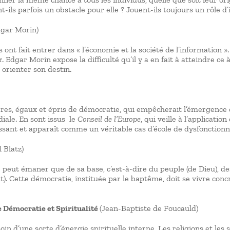
-ils parfois un obstacle pour elle ? Jouent-ils toujours un rôle d
dgar Morin)
 ont fait entrer dans « l’économie et la société de l’information 
Edgar Morin expose la difficulté qu’il y a en fait à atteindre ce à
t orienter son destin.
ibres, égaux et épris de démocratie, qui empêcherait l’émergenc
diale. En sont issus le
Conseil de l’Europe
, qui veille à l’application
oissant et apparaît comme un véritable cas d’école de dysfonctio
 Blatz)
e peut émaner que de sa base, c’est-à-dire du peuple (de Dieu), 
t). Cette démocratie, instituée par le baptême, doit se vivre con
e Démocratie et Spiritualité
(Jean-Baptiste de Foucauld)
in d’une sorte d’énergie spirituelle interne. Les religions et les