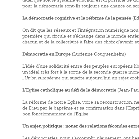
pour la démocratie sont-ils toujours une chance ou sont
La démocratie cognitive et la réforme de la pensée
(E
On dit que les réseaux et l’intégration numérique nous
première qui circule et s’échange dans le monde entier. 
chacun et de la collectivité à faire des choix d’avenir e
Démocratie en Europe
(Lucienne Gouguenheim)
L’idée d’une solidarité entre des peuples européens l
un idéal très fort à la sortie de la seconde guerre mon
l’
Union européenne
qui suscite aujourd’hui un rejet cr
L’Eglise catholique au défi de la démocratie
(Jean-Paul
La réforme de notre Eglise, voire sa reconstruction, n
de Dieu par le baptême et sa confirmation dans l’Espri
bon fonctionnement de l’Eglise.
Un enjeu politique : nouer des relations fécondes entr
Les démocraties, pour s’accomplir pleinement, ont beso