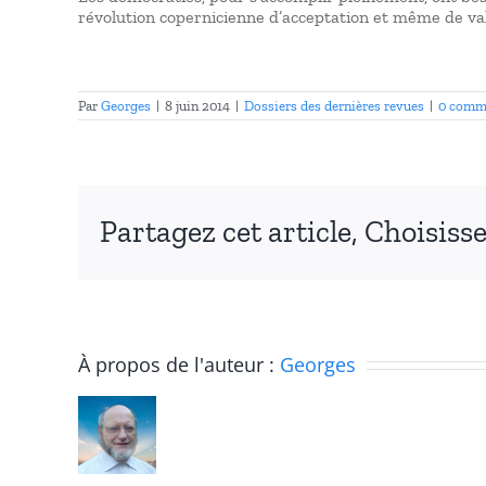
révolution copernicienne d’acceptation et même de valo
Par
Georges
|
8 juin 2014
|
Dossiers des dernières revues
|
0 comm
Partagez cet article, Choisiss
R
À propos de l'auteur :
Georges
R
Revue
d
Réseaux
P