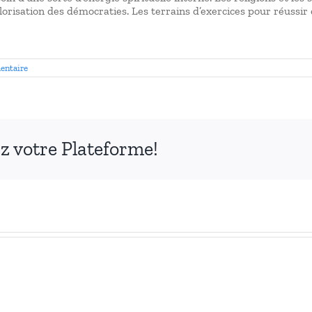
risation des démocraties. Les terrains d’exercices pour réussir 
entaire
ez votre Plateforme!
evue
éseaux
Revue
es
Réseaux
arvis
des