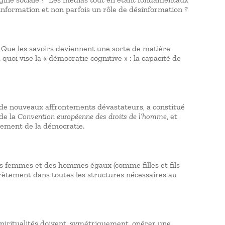
’information et non parfois un rôle de désinformation ?
». Que les savoirs deviennent une sorte de matière
 quoi vise la « démocratie cognitive » : la capacité de
e de nouveaux affrontements dévastateurs, a constitué
 de la
Convention européenne des droits de l’homme
, et
nnement de la démocratie.
des femmes et des hommes égaux (comme filles et fils
crètement dans toutes les structures nécessaires au
 spiritualités doivent, symétriquement, opérer une