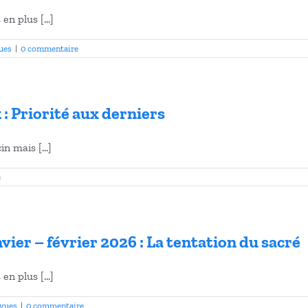
n plus [...]
ues
|
0 commentaire
 Priorité aux derniers
 mais [...]
e
vier – février 2026 : La tentation du sacré
n plus [...]
evues
|
0 commentaire