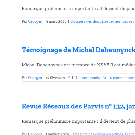
Remarque préliminaire importante : Il devient de plus e
Par
Georges
|
9 mars 2026
|
Dossiers des dernières revues
,
Les rev
Témoignage de Michel Deheunynck :
Michel Deheunynck est membre de NSAE Il est médecin
Par
Georges
|
17 février 2026
|
Nos communiqués
|
0 commentair
Revue Réseaux des Parvis n° 132, jan
Remarque préliminaire importante : Il devient de plus e
Par
Georges
|
1 janvier 2026
|
Dossiers des dernières revues
,
Les r