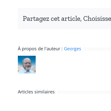
Partagez cet article, Choisiss
COMMUNIQUÉ
À propos de l'auteur :
Georges
issu
de
l’Assemblée
Générale
Articles similaires
2025
des
H