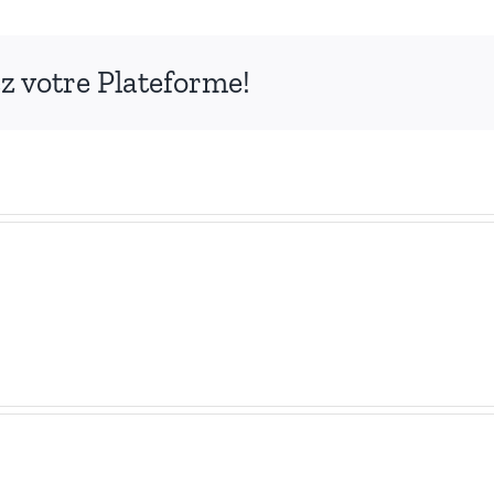
ez votre Plateforme!
25
08
12
Communiqué
ommage
de