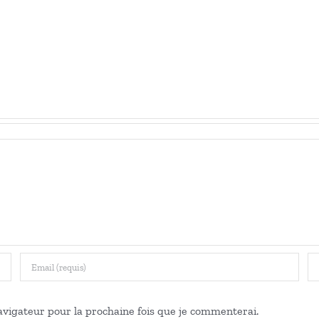
la
icheline
Fédération
onvert
des
Réseaux
du
Parvis
vigateur pour la prochaine fois que je commenterai.