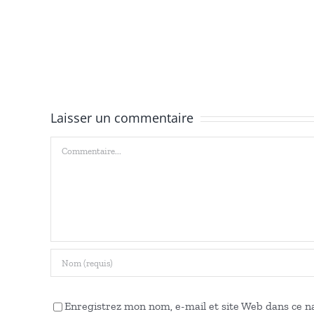
RÉSEAUX
à
DU
M
PARVIS
C
APPEL
AUX
Laisser un commentaire
CHRETIEN-
Commentaire
NE-
S
D’OUVERTURE
Enregistrez mon nom, e-mail et site Web dans ce na