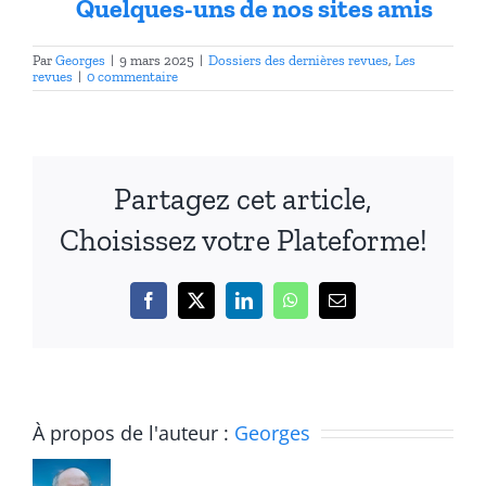
Quelques-uns de nos sites amis
Par
Georges
|
9 mars 2025
|
Dossiers des dernières revues
,
Les
revues
|
0 commentaire
Partagez cet article,
Choisissez votre Plateforme!
Facebook
X
LinkedIn
WhatsApp
Email
Revue
À propos de l'auteur :
Georges
Réseaux
Revue