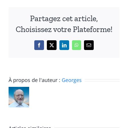
Partagez cet article,
Choisissez votre Plateforme!
Facebook
X
LinkedIn
WhatsApp
Email
À propos de l'auteur :
Georges
Communi
de
l’OCL