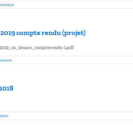
mentaire
 2019 compte rendu (projet)
s2019_ca_9mars_compterendu-1.pdf
entaire
2018
taire