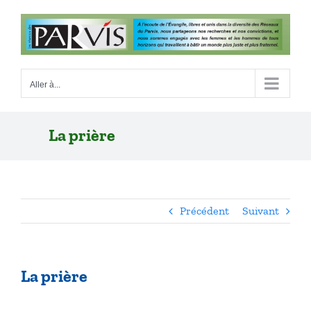
Passer
au
contenu
Aller à...
La prière
Précédent
Suivant
La prière