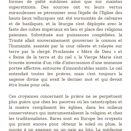
formes de piété sublimes ainsi que sur maintes
superstitions. Des sources ont vu leurs vertus
miraculeuses se pérenniser sous l’égide de l’Eglise des
hauts-lieux telluriques ont été surmontés de calvaires
et de basiliques, et la liturgie s’est déployée avec le
faste des cultes impériaux en lieu et place des religions
païennes. Substituée aux puissances congédiées, la
Trinité allait souverainement gouverner le cosmos et
l’humanité, assistée par la cour céleste et relayée sur
terre par le clergé. Proclamée « Mère de Dieu » et
« Reine de la terre et du ciel », la Vierge Marie s’est
trouvée investie d’un rôle d’intercession d’une immense
portée affective, entourée d’innombrables saints. Le ciel
entendait toutes les prières, mais c’est toujours la
sagesse divine qui avait le dernier mot et qui devait
être louée pour cela.
Ces croyances concernant la prière ne se perpétuent
plus guère que chez les pauvres où les catastrophes et
la misère remplissent les églises, dans les milieux
conservateurs qui instrumentalisent la religion et chez
les traditionalistes. Rares sont en Europe les croyants
qui prient encore pour obtenir le soleil ou pluie, le
succès à un examen ou un gain au loto. La médecine