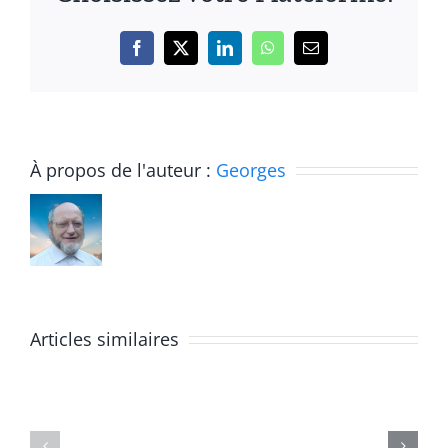
Facebook
X
LinkedIn
WhatsApp
Email
À propos de l'auteur :
Georges
Ombres
et
Articles similaires
lumières
de
Ordinati