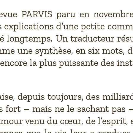
 revue PARVIS paru en novemb
les explications d’une petite com
parlé longtemps. Un traducteur ré
mme une synthèse, en six mots, d
 encore la plus puissante des insti
se, depuis toujours, des milliar
ès fort – mais ne le sachant pas
’amour venu du cœur, de l’esprit,
onnes que la vie leur a rendues