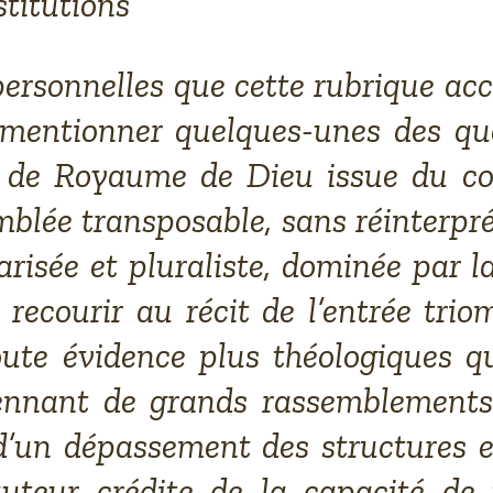
stitutions
ersonnelles que cette rubrique accu
à mentionner quelques-unes des que
n de Royaume de Dieu issue du con
emblée transposable, sans réinterpré
isée et pluraliste, dominée par la
 recourir au récit de l’entrée tri
oute évidence plus théologiques q
ennant de grands rassemblements p
r d’un dépassement des structures e
auteur crédite de la capacité de 