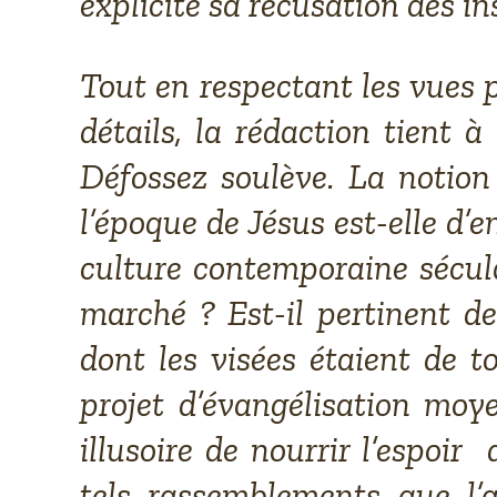
explicite sa récusation des in
Tout en respectant les vues p
détails, la rédaction tient 
Défossez soulève. La notio
l’époque de Jésus est-elle d’
culture contemporaine sécular
marché ? Est-il pertinent de
dont les visées étaient de t
projet d’évangélisation moy
illusoire de nourrir l’espoi
tels rassemblements que l’