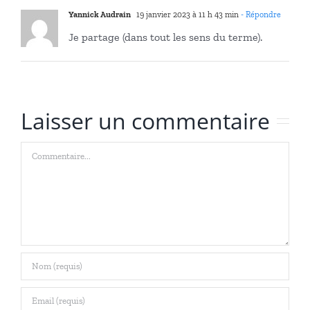
CHRETIE
Yannick Audrain
19 janvier 2023 à 11 h 43 min
- Répondre
NE-
Je partage (dans tout les sens du terme).
S
D’OUVE
Laisser un commentaire
Commentaire