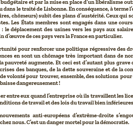
 budgétaire et par la mise en place d’un libéralisme outr
 dans le traité de Lisbonne. En conséquence, à terme l’o
ires, chômeurs) subit des plans d’austérité. Ceux qui so
stes. Les États membres sont engagés dans une course 
: le déplacement des usines vers les pays aux salai
n d’œuvre de ces pays vers la France en particulier.
ortunité pour renforcer une politique régressive des d
uences en sont un chômage très important dans de no
a pauvreté augmente. Et ceci est d’autant plus grav
es crises des banques, de la dette souveraine et de la c
 de volonté pour trouver, ensemble, des solutions pour 
es baisse dangereusement !
er entre eux quand l’entreprise où ils travaillent les l
itions de travail et des lois du travail bien inférieures
mouvements anti-européens d’extrême-droite s’engouf
l chez nous. C’est un danger mortel pour la démocratie.