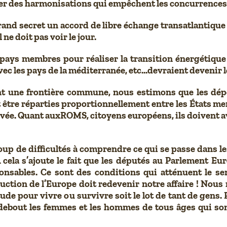
 des harmonisations qui empêchent les concurrences soci
rand secret un accord de libre échange transatlantiqu
ne doit pas voir le jour.
ux pays membres pour réaliser la transition énergétique
avec les pays de la méditerranée, etc…devraient devenir le
nt une frontière commune, nous estimons que les dépens
 être réparties proportionnellement entre les États me
vée. Quant auxROMS, citoyens européens, ils doivent av
 de difficultés à comprendre ce qui se passe dans les 
cela s’ajoute le fait que les députés au Parlement E
nsables. Ce sont des conditions qui atténuent le sen
uction de l’Europe doit redevenir notre affaire ! Nous 
ude pour vivre ou survivre soit le lot de tant de gens
 debout les femmes et les hommes de tous âges qui so