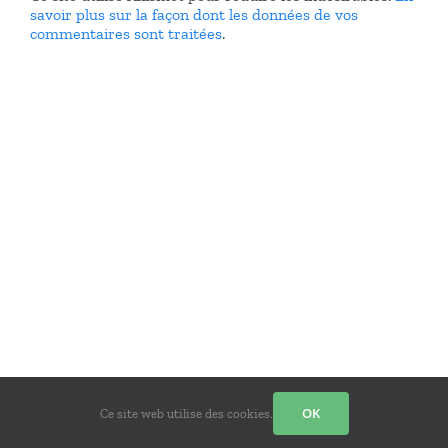
savoir plus sur la façon dont les données de vos
commentaires sont traitées
.
Copyright 2012 – 2022 - Réseaux du parvis | Design
Jean-Rémy
|
OK
Ce site web utilise des cookies.
Tous droits réservés | Alimenté par
Jean-Rémy Dushimiyimana