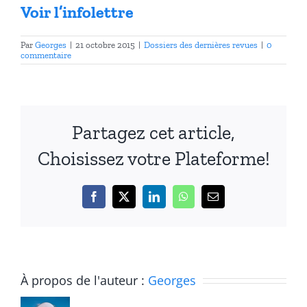
Voir l’infolettre
Par
Georges
|
21 octobre 2015
|
Dossiers des dernières revues
|
0
commentaire
Partagez cet article,
Choisissez votre Plateforme!
Facebook
X
LinkedIn
WhatsApp
Email
Revue
À propos de l'auteur :
Georges
Réseaux
Revue