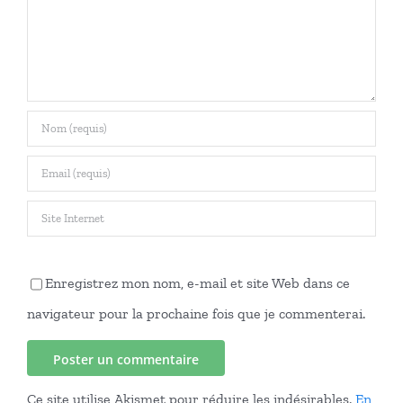
la
terre
déshumanisation
en
commun
Enregistrez mon nom, e-mail et site Web dans ce
navigateur pour la prochaine fois que je commenterai.
Ce site utilise Akismet pour réduire les indésirables.
En