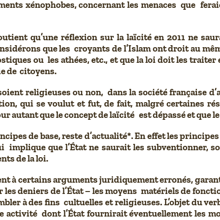
ements xénophobes, concernant les menaces que ferai
soutient qu’une réflexion sur la laïcité en 2011 ne s
nsidérons que les croyants de l’Islam ont droit au même
tiques ou les athées, etc., et que la loi doit les traiter
e de citoyens.
soient religieuses ou non, dans la société française d’a
on, qui se voulut et fut, de fait, malgré certaines ré
 autant que le concept de laïcité est dépassé et que le t
cipes de base, reste d’actualité*. En effet les principes
 implique que l’État ne saurait les subventionner, so
s de la loi.
ent à certains arguments juridiquement erronés, garant
 les deniers de l’État – les moyens matériels de fonct
er à des fins cultuelles et religieuses. L’objet du verbe 
e activité dont l’État fournirait éventuellement les moy