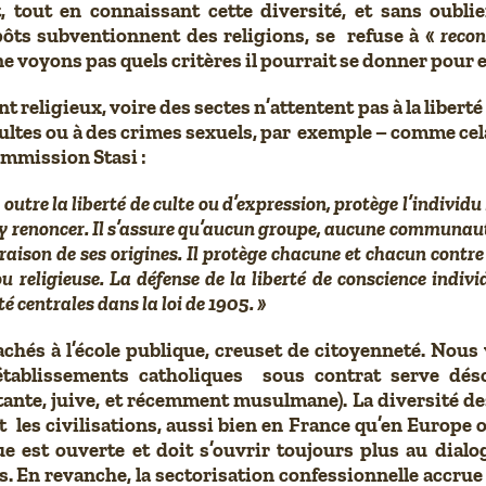
at, tout en connaissant cette diversité, et sans oub
ôts subventionnent des religions, se refuse à «
recon
s ne voyons pas quels critères il pourrait se donner pour 
 religieux, voire des sectes n’attentent pas à la libert
ltes ou à des crimes sexuels, par exemple – comme cela
commission Stasi :
 outre la liberté de culte ou d’expression, protège l’individu
u d’y renoncer. Il s’assure qu’aucun groupe, aucune commun
n raison de ses origines. Il protège chacune et chacun contr
 ou religieuse. La défense de la liberté de conscience indi
é centrales dans la loi de 1905. »
és à l’école publique, creuset de citoyenneté. Nous 
établissements catholiques sous contrat serve dé
ante, juive, et récemment musulmane). La diversité des 
les civilisations, aussi bien en France qu’en Europe 
e est ouverte et doit s’ouvrir toujours plus au dialo
En revanche, la sectorisation confessionnelle accrue de