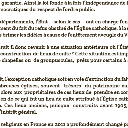
a garantie. Ainsi la loi fonde à la fois l’indépendance de
démocratiques du respect de l’ordre public.
départements, l’État – selon le cas – ont en charge l’e
ent du fait du refus obstiné de l’Église catholique, à la 
pas brimer les fidèles à cause de l’entêtement aveugle du V
ait il donc revenir à une situation antérieure où l’Ét
la construction de lieux de culte ? Cette situation est i
chapelles ou de groupuscules, prêts pour certains à s
it, l’exception catholique soit en voie d’extinction du f
reuses églises, souvent trésors du patrimoine cultur
t alors aux propriétaires de ces lieux de prendre en con
en de ce qui fut un lieu de culte attribué à l’Église ca
s lieux anciens, puisque construits avant 1905, ne
’intérêt général.
 religieux en France en 2011 a profondément changé pa