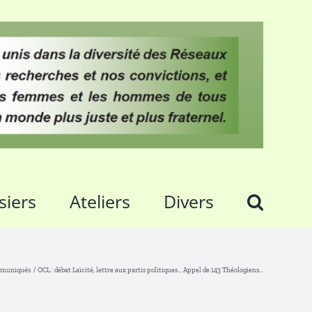
siers
Ateliers
Divers
mmuniqués
OCL : débat Laïcité, lettre aux partis politiques… Appel de 143 Théologiens…