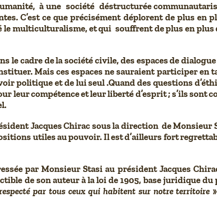
e l’humanité, à une société déstructurée communautaris
ntes. C’est ce que précisément déplorent de plus en 
é le multiculturalisme, et qui souffrent de plus en plus 
ans le cadre de la société civile, des espaces de dialogu
tituer. Mais ces espaces ne sauraient participer en tant
voir politique et de lui seul .Quand des questions d’éth
r leur compétence et leur liberté d’esprit ; s’ils sont
l.
ident Jacques Chirac sous la direction de Monsieur St
itions utiles au pouvoir. Il est d’ailleurs fort regretta
dressée par Monsieur Stasi au président Jacques Chira
tible de son auteur à la loi de 1905, base juridique du pr
respecté par tous ceux qui habitent sur notre territoire
»