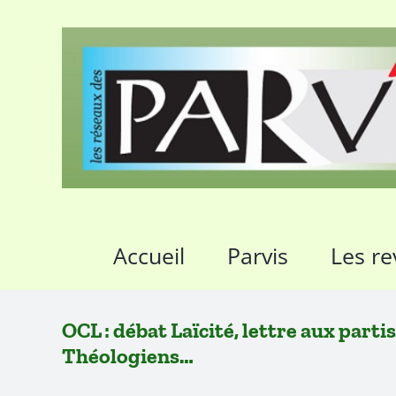
Passer
au
contenu
Accueil
Parvis
Les re
OCL : débat Laïcité, lettre aux parti
Théologiens…