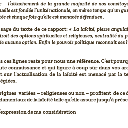
ur –
l’attachement de la grande majorité de nos concitoyen
elle est fondée l’unité nationale, en même temps qu’un garan
tée et chaque fois qu’elle est menacée défendue
« .
assage du texte de ce rapport:
« La laïcité, pierre angula
droit des options spirituelles et religieuses, neutralité du
gie aucune option. Enfin le pouvoir politique reconnaît ses
ers ces lignes reste pour nous une référence. C’est po
ute connaissance et qui figure à coup sûr dans vos ar
t sur l’actualisation de la laïcité est menacé par la
légiées.
igines variées – religieuses ou non – profitent de ce 
damentaux de la laïcité telle qu’elle assure jusqu’à prése
l’expression de ma considération