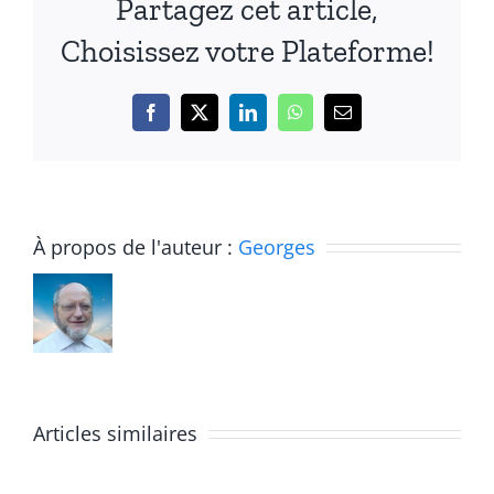
Partagez cet article,
Choisissez votre Plateforme!
Facebook
X
LinkedIn
WhatsApp
Email
À propos de l'auteur :
Georges
Dire
La
Articles similaires
Dieu
parole
et