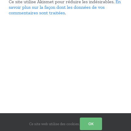
Ce site utilise Akismet pour réduire les indésirables.
En
savoir plus sur la façon dont les données de vos
commentaires sont traitées
.
Copyright 2012 – 2022 - Réseaux du parvis | Design
Jean-Rémy
|
OK
Ce site web utilise des cookies.
Tous droits réservés | Alimenté par
Jean-Rémy Dushimiyimana