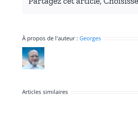
Partagez cet article, Choisiss
At
À propos de l'auteur :
Georges
n
1
bi
Atelier
:
1bis,
Fo
Articles similaires
Etape
li
7,
d
Synthèse
c
autour