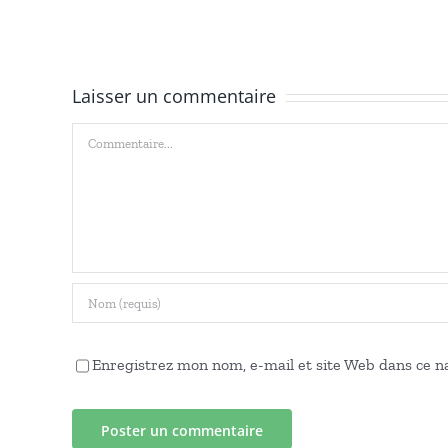
et
du
ré
thème
,
« Chrétiens
Laisser un commentaire
fe
d’ouverture »
Commentaire
d
r
n
7
Enregistrez mon nom, e-mail et site Web dans ce na