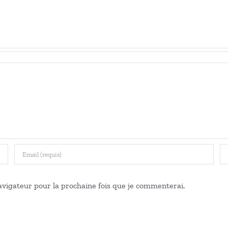
et
el
réel
,
uille
feuille
e
de
oute
route
°
n°
6
vigateur pour la prochaine fois que je commenterai.