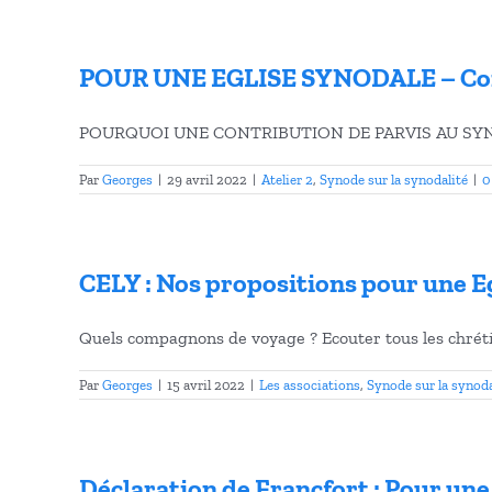
POUR UNE EGLISE SYNODALE – Con
POURQUOI UNE CONTRIBUTION DE PARVIS AU SYNODE 
Par
Georges
|
29 avril 2022
|
Atelier 2
,
Synode sur la synodalité
|
0
CELY : Nos propositions pour une E
Quels compagnons de voyage ? Ecouter tous les chrétie
Par
Georges
|
15 avril 2022
|
Les associations
,
Synode sur la synoda
Déclaration de Francfort : Pour une