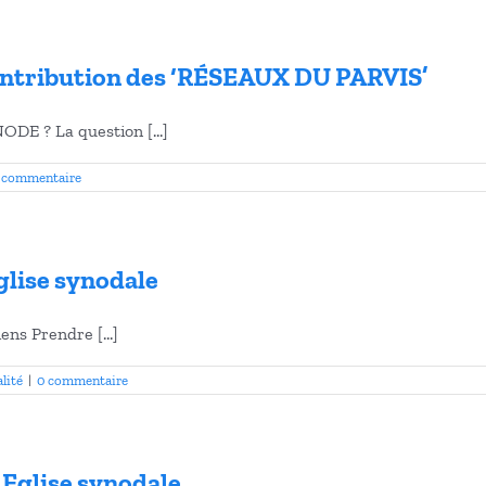
tribution des ‘RÉSEAUX DU PARVIS’
? La question [...]
 commentaire
glise synodale
ns Prendre [...]
lité
|
0 commentaire
 Eglise synodale