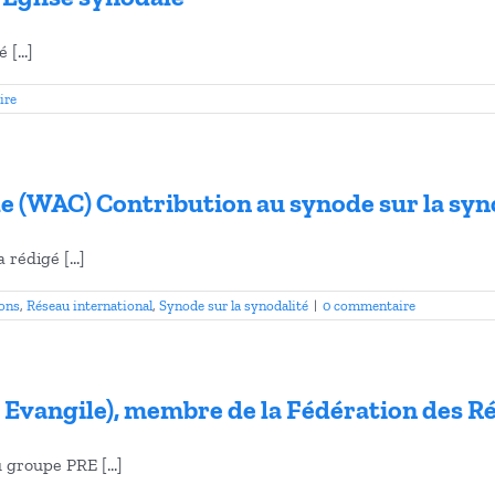
[...]
ire
e (WAC) Contribution au synode sur la syn
rédigé [...]
ions
,
Réseau international
,
Synode sur la synodalité
|
0 commentaire
 Evangile), membre de la Fédération des R
groupe PRE [...]